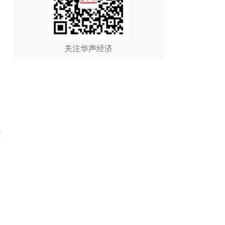
关注华声经济
雨
，