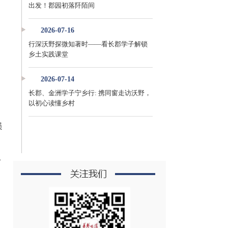
出发！郡园初落阡陌间
。
2026-07-16
行深沃野探微知著时——看长郡学子解锁
乡土实践课堂
2026-07-14
长郡、金洲学子宁乡行: 携同窗走访沃野，
以初心读懂乡村
损
对