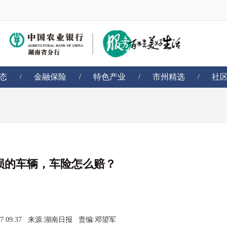
态
金融保险
特色产业
市州精选
社
/
/
/
/
损的车辆，车险怎么赔？
-27 09:37 来源:湖南日报 责编:邓望军